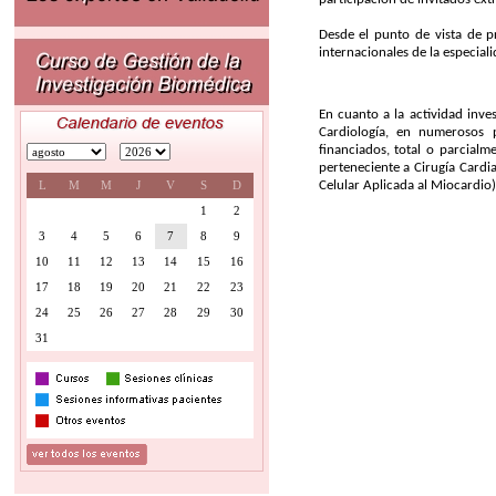
Desde el punto de vista de p
internacionales de la especia
En cuanto a la actividad inve
Cardiología, en numerosos p
financiados, total o parcialm
perteneciente a Cirugía Card
L
M
M
J
V
S
D
Celular Aplicada al Miocardio
1
2
3
4
5
6
7
8
9
10
11
12
13
14
15
16
17
18
19
20
21
22
23
24
25
26
27
28
29
30
31