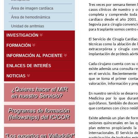
Tres veces por semana tienen l
Área de imagen cardíaca
casos clínicos de nuestro y o
completa y comprende toda la
Área de hemodinámica
cardiaco desde el año 2001. S
Segovia para cirugía convenci
Unidad de arritmias
para trasplante somos centro 
INVESTIGACIÓN
El Servicio de Cirugía Cardi
técnicas como la ablación de l
FORMACIÓN
extracorpórea y cirugía con
implantación de prótesis aórtic
INFORMACIÓN AL PACIENTE
Cada cirujano cuenta con su c
ENLACES DE INTERÉS
existe además una consulta re
en el servicio. Recientemente
NOTICIAS
que se toma el primer contac
valoración, información y pre
En nuestro servicio se desarr
Medicina por lo que durant
quirófanos. También de docenc
que contamos con cinco resid
Existe además un plan de form
sesiones quincenales en las 
plan externo propiciando la 
internacionales. El Servicio 
participación de invitados ext