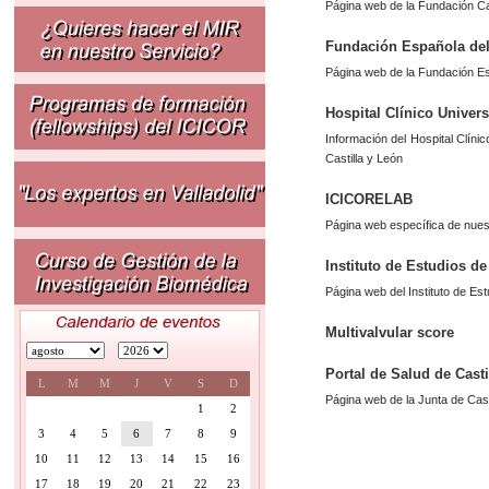
Página web de la Fundación Cas
Fundación Española de
Página web de la Fundación Es
Hospital Clínico Univers
Información del Hospital Clínic
Castilla y León
ICICORELAB
Página web específica de nue
Instituto de Estudios de
Página web del Instituto de Est
Multivalvular score
Portal de Salud de Casti
L
M
M
J
V
S
D
Página web de la Junta de Cas
1
2
3
4
5
6
7
8
9
10
11
12
13
14
15
16
17
18
19
20
21
22
23