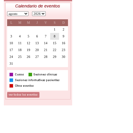
L
M
M
J
V
S
D
1
2
3
4
5
6
7
8
9
10
11
12
13
14
15
16
17
18
19
20
21
22
23
24
25
26
27
28
29
30
31